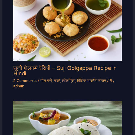
सूजी गोलगप्पे रेसिपी – Suji Golgappa Recipe in
Hindi
2 Comments
/
गोल गप्पे
,
नाश्ते
,
लोकप्रिय
,
विशिष्ट भारतीय व्यंजन
/ By
admin