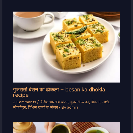
गुजराती बेसन का ढोकला – besan ka dhokla
recipe
2 Comments
/
विशिष्ट भारतीय व्यंजन
,
गुजराती व्यंजन
,
ढोकला
,
नाश्ते
,
लोकप्रिय
,
विभिन्न राज्यों के व्यंजन
/ By
admin