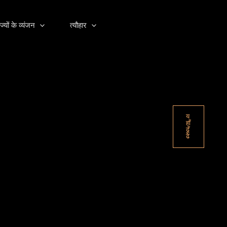
ज्यों के व्यंजन
त्यौहार
य
हाँ
ढूँ
ढे