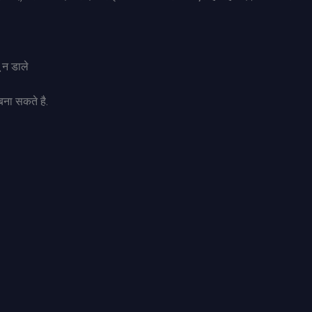
ू न डाले
 बना सकते है.