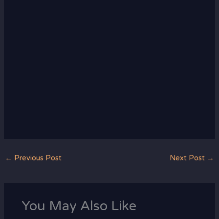
←
Previous Post
Next Post
→
You May Also Like