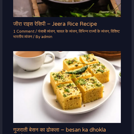
जीरा राइस रेसिपी – Jeera Rice Recipe
1 Comment
/
पंजाबी व्यंजन
,
चावल के व्यंजन
,
विभिन्न राज्यों के व्यंजन
,
विशिष्ट
भारतीय व्यंजन
/ By
admin
गुजराती बेसन का ढोकला – besan ka dhokla