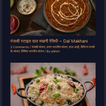
पंजाबी स्टाइल दाल मखनी रेसिपी – Dal Makhani
2 Comments
/
पंजाबी व्यंजन
,
उत्तर भारतीय व्यंजन
,
दाल-कढ़ी
,
विभिन्न राज्यों
के व्यंजन
,
विशिष्ट भारतीय व्यंजन
/ By
admin