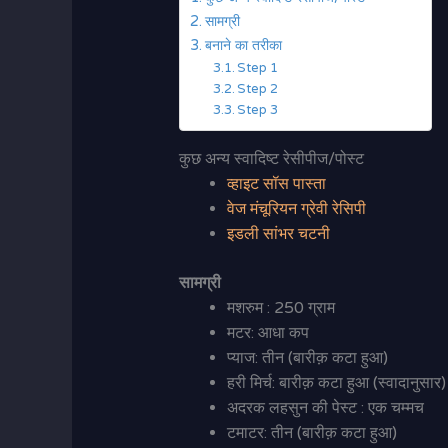
सामग्री
बनाने का तरीका
Step 1
Step 2
Step 3
कुछ अन्य स्वादिष्ट रेसीपीज/पोस्ट
व्हाइट सॉस पास्ता
वेज मंचूरियन ग्रेवी रेसिपी
इडली सांभर चटनी
सामग्री
मशरुम : 250 ग्राम
मटर: आधा कप
प्याज: तीन (बारीक़ कटा हुआ)
हरी मिर्च: बारीक़ कटा हुआ (स्वादानुसार)
अदरक लहसुन की पेस्ट : एक चम्मच
टमाटर: तीन (बारीक़ कटा हुआ)