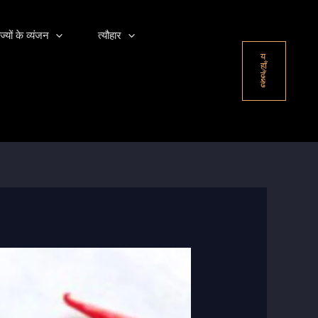
ज्यों के व्यंजन
त्यौहार
य
हाँ
ढूँ
ढे