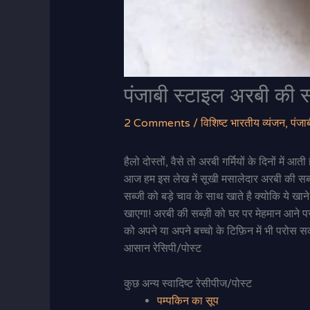
पंजाबी स्टाइल अरबी की 
2 Comments
/
विशिष्ट भारतीय व्यंजन
,
पंजाब
हैलो दोस्तों, वैसे तो अरबी गर्मियों के दिनों में 
आज हम इस लेख में सूखी मसालेदार अरबी की सब्
सब्जी को बड़े चाव के साथ खाते है क्योकि ये खान
खाएगा! अरबी की सब्ज़ी को घर पर मेहमान आने पर
को अपने या अपने बच्चो के टिफ़िन में भी परोस स
आसान रेसिपी/पोस्ट
कुछ अन्य स्वादिष्ट रेसीपीज/पोस्ट
पम्पकिन का सूप