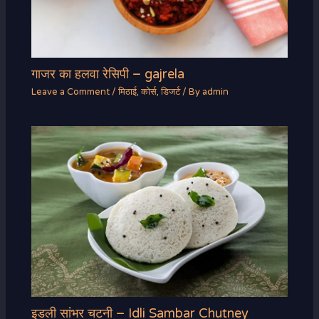
गाजर का हलवा रेसिपी – gajrela
Leave a Comment
/
मिठाई
,
कोर्स
,
डिजर्ट
/ By
admin
इडली सांभर चटनी – Idli Sambar Chutney