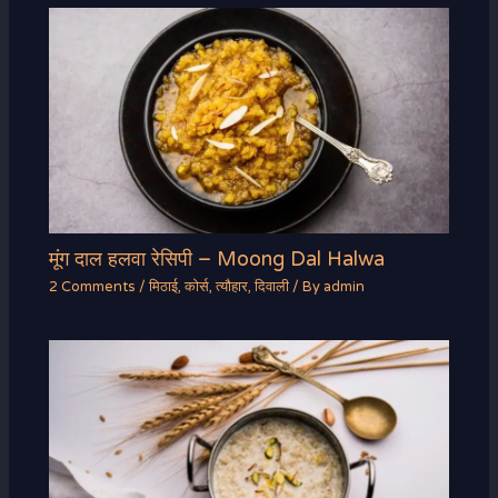
मूंग दाल हलवा रेसिपी – Moong Dal Halwa
2 Comments
/
मिठाई
,
कोर्स
,
त्यौहार
,
दिवाली
/ By
admin