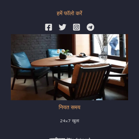
हमें फॉलो करें
नियत समय
24×7 खुला