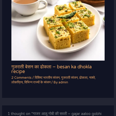
गुजराती बेसन का ढोकला – besan ka dhokla
recipe
2 Comments
/
विशिष्ट भारतीय व्यंजन
,
गुजराती व्यंजन
,
ढोकला
,
नाश्ते
,
लोकप्रिय
,
विभिन्न राज्यों के व्यंजन
/ By
admin
1 thought on “गाजर आलू गोबी की सब्जी – gajar aaloo gobhi